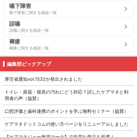
嚥下障害
嚥下障害に関する相談一覧
誤嚥
誤嚥に関する相談一覧
褥瘡
褥瘡に関する相談一覧
編集部ピックアップ
厚労省通知vol.1532が発出されました
トイレ・尿器・寝具の汚れにどう対応？試したケアマネと利
用者の声（協賛）
口腔評価と歯科連携のポイントを学ぶ無料セミナー（協賛）
ケアマネドットコムの使い方ページをリニューアルしました
【ケアマネジャー推奨マーク】で良質な商品を厳選！