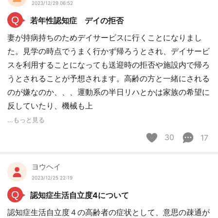
2023/12/29 06:52
Q
若年性認知症 デイの拒否
妻が持病持ちのためデイサービスに行くことになりまし
た。見学の時点でうまく行かず帰ろうとされ、デイサービ
スを利用することになっても送迎時の拒否や施設内で帰ろ
うとされることが予想されます。高齢の方と一緒にされる
のが嫌なのか、、、運動系の半日リハとかは家族の希望に
反していたり、機械も上
...もっと見る
30
17
ヨウヘイ
2023/12/25 22:19
Q
認知症生活自立度4について
認知症生活自立度４の高齢者の症状として、意思の疎通が