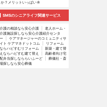
か？メリットいっぱい☆
SMSのシニアライフ関連サービス
介護の相談なら安心介護
|
老人ホーム・
介護施設探しなら安心介護紹介センタ
ー
|
ケアマネージャーのコミュニティサ
イト ケアマネドットコム
|
リフォーム
ならハピすむリフォーム
|
新築・建て替
えならハピすむ建て替え
|
高齢者向け宅
配弁当探しなららいふーど
|
葬儀社・斎
場探しなら安心葬儀