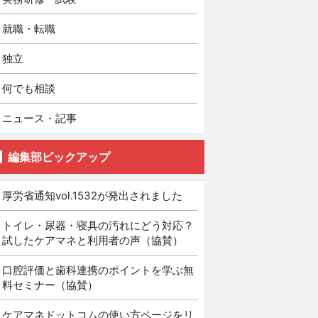
就職・転職
独立
何でも相談
ニュース・記事
編集部ピックアップ
厚労省通知vol.1532が発出されました
トイレ・尿器・寝具の汚れにどう対応？
試したケアマネと利用者の声（協賛）
口腔評価と歯科連携のポイントを学ぶ無
料セミナー（協賛）
ケアマネドットコムの使い方ページをリ